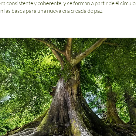
a consistente y coherente, y se forman a partir de él círculos
an las bases para una nueva era creada de paz.