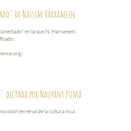
cado" de Nassim Harramein
so conectado" en la que N. Harramein
ficado.
ience.org/
s" dictada por Naupany Puma
ovisión terrenal de la cultura Inca