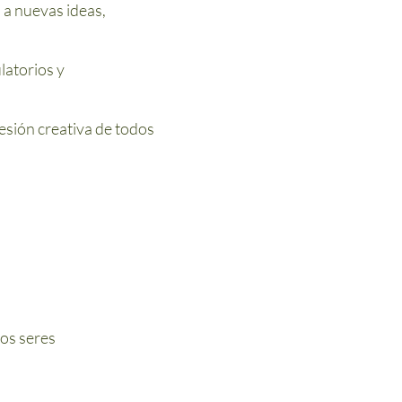
 a nuevas ideas,
latorios y
esión creativa de todos
los seres
)